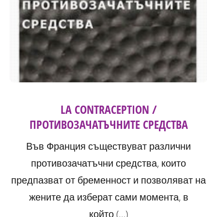
LA CONTRACEPTION /
ПРОТИВОЗАЧАТЪЧНИТЕ СРЕДСТВА
Във Франция съществуват различни
противозачатъчни средства, които
предпазват от бременност и позволяват на
жените да изберат сами момента, в
който (…)