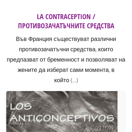
LA CONTRACEPTION /
ПРОТИВОЗАЧАТЪЧНИТЕ СРЕДСТВА
Във Франция съществуват различни
противозачатъчни средства, които
предпазват от бременност и позволяват на
жените да изберат сами момента, в
който (…)