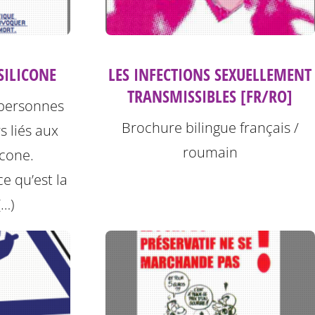
 SILICONE
LES INFECTIONS SEXUELLEMENT
TRANSMISSIBLES [FR/RO]
s personnes
Brochure bilingue français /
s liés aux
roumain
icone.
e qu’est la
(…)