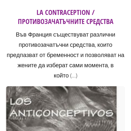
LA CONTRACEPTION /
ПРОТИВОЗАЧАТЪЧНИТЕ СРЕДСТВА
Във Франция съществуват различни
противозачатъчни средства, които
предпазват от бременност и позволяват на
жените да изберат сами момента, в
който (…)