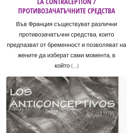
LA CONTRACEPTION /
ПРОТИВОЗАЧАТЪЧНИТЕ СРЕДСТВА
Във Франция съществуват различни
противозачатъчни средства, които
предпазват от бременност и позволяват на
жените да изберат сами момента, в
който (…)