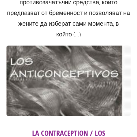
противозачатъчни средства, които
предпазват от бременност и позволяват на
жените да изберат сами момента, в
който (…)
LA CONTRACEPTION / LOS