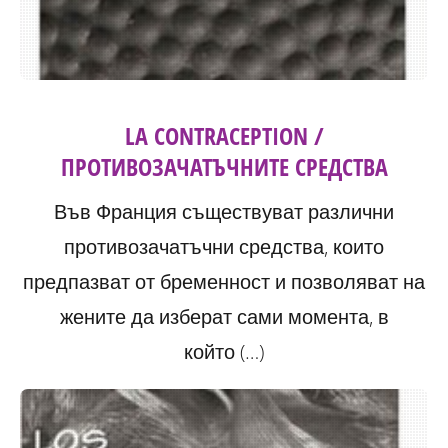
LA CONTRACEPTION /
ПРОТИВОЗАЧАТЪЧНИТЕ СРЕДСТВА
Във Франция съществуват различни
противозачатъчни средства, които
предпазват от бременност и позволяват на
жените да изберат сами момента, в
който (…)