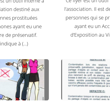
Ce flyer est un outil
est un outil interne à
l’association. Il est 
ciation destiné aux
personnes qui se pr
nnes prostituées
ayant eu un Acc
ones ayant eu une
d’Exposition au Vi
re de préservatif.
l indique à (…)