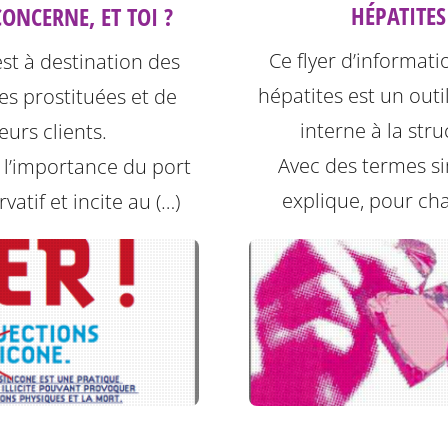
HÉPATITES
ONCERNE, ET TOI ?
Ce flyer d’informati
est à destination des
hépatites est un outil
s prostituées et de
interne à la stru
leurs clients.
Avec des termes sim
e l’importance du port
explique, pour ch
vatif et incite au (…)