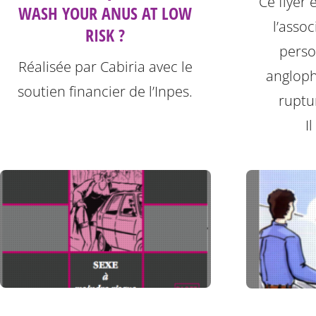
Ce flyer 
WASH YOUR ANUS AT LOW
l’asso
RISK ?
perso
Réalisée par Cabiria avec le
angloph
soutien financier de l’Inpes.
ruptu
I