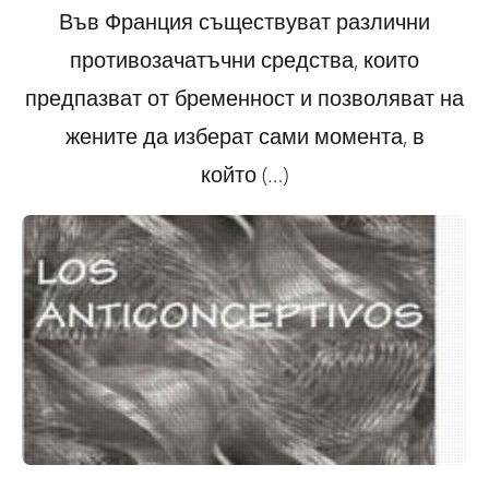
Във Франция съществуват различни
противозачатъчни средства, които
предпазват от бременност и позволяват на
жените да изберат сами момента, в
който (…)