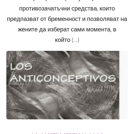
противозачатъчни средства, които
предпазват от бременност и позволяват на
жените да изберат сами момента, в
който (…)