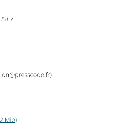
IST ?
sion@presscode.fr)
.2 Mio
)