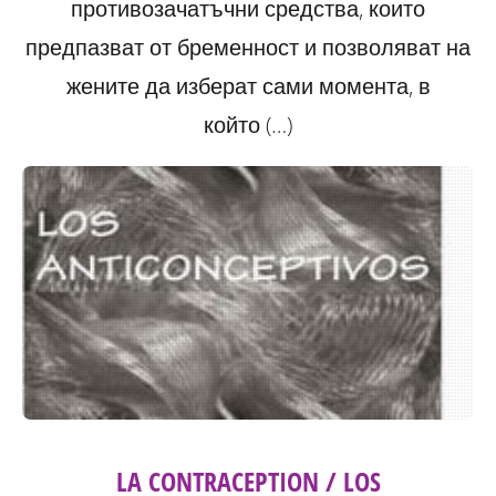
противозачатъчни средства, които
предпазват от бременност и позволяват на
жените да изберат сами момента, в
който (…)
LA CONTRACEPTION / LOS