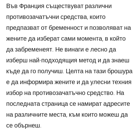
Във Франция съществуват различни
противозачатъчни
средства, които
предпазват от бременност и позволяват
на
жените да изберат сами момента, в който
да забременеят.
Не винаги е лесно да
изберш най-подходящия метод и да
знаеш
къде да го получиш.
Целта на тази брошура
е да информира жените и да
улесни техния
избор на противозачатъчно средство.
На
последната страница се намират адресите
на
различните места, към които можеш да
се обърнеш.