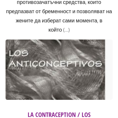
противозачатъчни средства, които
предпазват от бременност и позволяват на
жените да изберат сами момента, в
който (…)
LA CONTRACEPTION / LOS