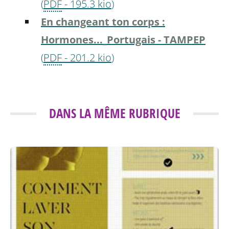
(
PDF
-
195.3 kio
)
En changeant ton corps :
Hormones..._Portugais - TAMPEP
(
PDF
-
201.2 kio
)
DANS LA MÊME RUBRIQUE