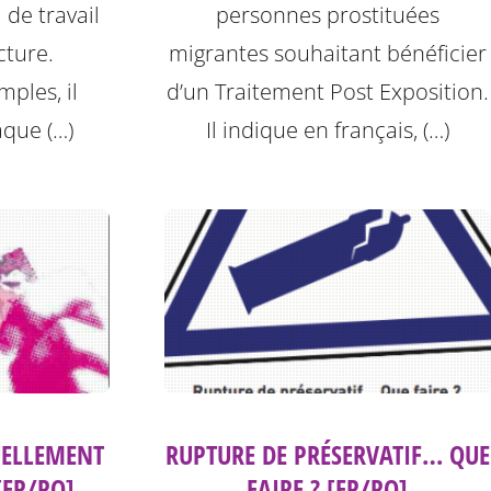
 de travail
personnes prostituées
cture.
migrantes souhaitant bénéficier
ples, il
d’un Traitement Post Exposition.
aque (…)
Il indique en français, (…)
UELLEMENT
RUPTURE DE PRÉSERVATIF… QUE
[FR/RO]
FAIRE ? [FR/RO]