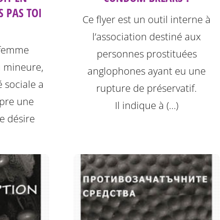
S PAS TOI
Ce flyer est un outil interne à
l’association destiné aux
 femme
personnes prostituées
 mineure,
anglophones ayant eu une
 sociale a
rupture de préservatif.
mpre une
Il indique à (…)
e désire