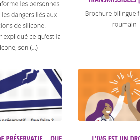
informe les personnes
Brochure bilingue f
r les dangers liés aux
roumain
tions de silicone.
r expliqué ce qu’est la
licone, son (…)
DE PRÉSERVATIF… QUE
L’IVG EST UN DR