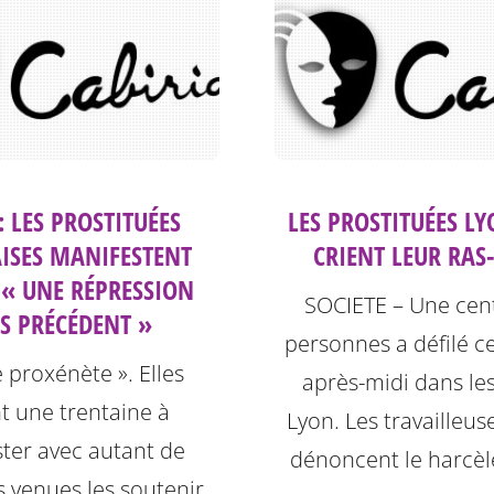
: LES PROSTITUÉES
LES PROSTITUÉES L
ISES MANIFESTENT
CRIENT LEUR RAS
 « UNE RÉPRESSION
SOCIETE – Une cen
S PRÉCÉDENT »
personnes a défilé c
e proxénète ». Elles
après-midi dans le
t une trentaine à
Lyon. Les travailleus
ter avec autant de
dénoncent le harcèl
 venues les soutenir.