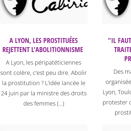
A LYON, LES PROSTITUÉES
"IL FAU
REJETTENT L’ABOLITIONNISME ‎
TRAIT
PR
A Lyon, les péripatéticiennes
Des ma
sont colère, c’est peu dire. Abolir
organisées
la prostitution ? L’idée lancée le
Lyon, Toul
24 juin par la ministre des droits
protester c
des femmes (…)
prosti