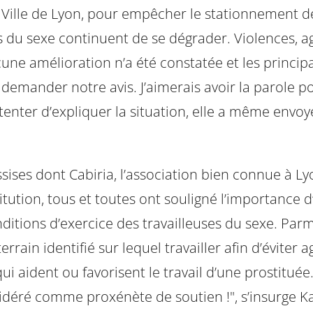
la Ville de Lyon, pour empêcher le stationnement 
es du sexe continuent de se dégrader. Violences, a
cune amélioration n’a été constatée et les princip
demander notre avis. J’aimerais avoir la parole p
r tenter d’expliquer la situation, elle a même env
ssises dont Cabiria, l’association bien connue à 
stitution, tous et toutes ont souligné l’importance 
itions d’exercice des travailleuses du sexe. Parmi 
errain identifié sur lequel travailler afin d’éviter 
qui aident ou favorisent le travail d’une prostitu
sidéré comme proxénète de soutien !", s’insurge K