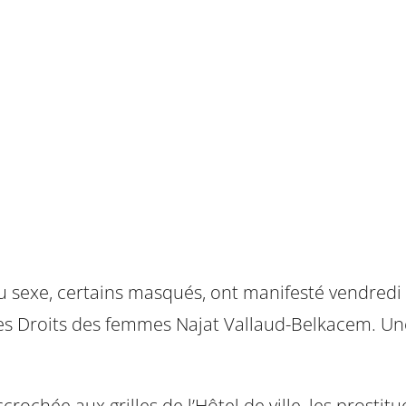
du sexe, certains masqués, ont manifesté vendredi a
 des Droits des femmes Najat Vallaud-Belkacem. Un
rochée aux grilles de l’Hôtel de ville, les prostit