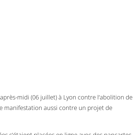
près-midi (06 juillet) à Lyon contre l’abolition de
e manifestation aussi contre un projet de
uées s’étaient placées en ligne avec des pancartes