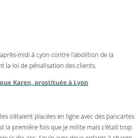
à
après-midi à Lyon contre l’abolition de la
la loi de pénalisation des clients.
ique Karen, prostituée à Lyon
uées s’étaient placées en ligne avec des pancartes
st la première fois que je milite mais c’était trop
epuis dix ans. Seule avec deux enfants à charge,