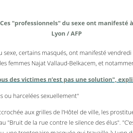
Ces "professionnels" du sexe ont manifesté 
Lyon / AFP
du sexe, certains masqués, ont manifesté vendredi 
 des femmes Najat Vallaud-Belkacem, et notamment 
us des victimes n’est pas une solution", expl
es ou harcelées sexuellement"
rochée aux grilles de l’Hôtel de ville, les prostit
au "Bruit de la rue contre le silence des élus". "C’e
ou, une trentenaire masquée qui travaille à Lyon d