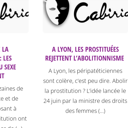
 LA
A LYON, LES PROSTITUÉES
: LES
REJETTENT L’ABOLITIONNISME ‎
U SEXE
A Lyon, les péripatéticiennes
NT
sont colère, c’est peu dire. Abolir
izaines de
la prostitution ? L’idée lancée le
xe et de
24 juin par la ministre des droits
sant à
des femmes (…)
titution ont