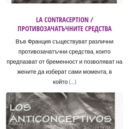
LA CONTRACEPTION /
ПРОТИВОЗАЧАТЪЧНИТЕ СРЕДСТВА
Във Франция съществуват различни
противозачатъчни средства, които
предпазват от бременност и позволяват на
жените да изберат сами момента, в
който (…)