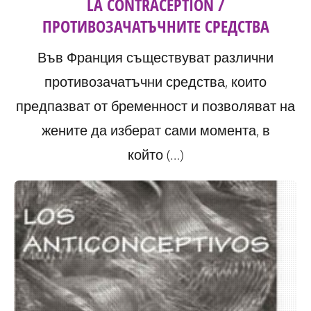
LA CONTRACEPTION /
ПРОТИВОЗАЧАТЪЧНИТЕ СРЕДСТВА
Във Франция съществуват различни
противозачатъчни средства, които
предпазват от бременност и позволяват на
жените да изберат сами момента, в
който (…)