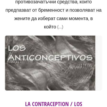
противозачатъчни средства, които
предпазват от бременност и позволяват на
жените да изберат сами момента, в
който (…)
LA CONTRACEPTION / LOS