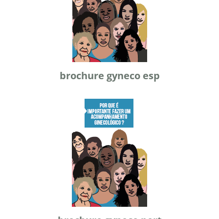
brochure gyneco esp