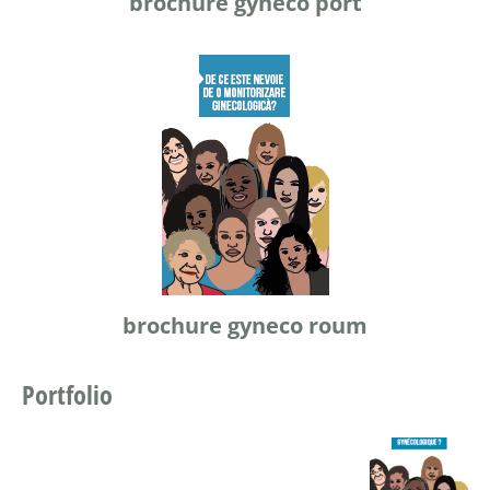
brochure gyneco port
brochure gyneco roum
Portfolio