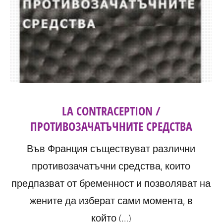
LA CONTRACEPTION /
ПРОТИВОЗАЧАТЪЧНИТЕ СРЕДСТВА
Във Франция съществуват различни
противозачатъчни средства, които
предпазват от бременност и позволяват на
жените да изберат сами момента, в
който (…)