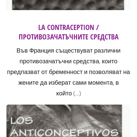
LA CONTRACEPTION /
ПРОТИВОЗАЧАТЪЧНИТЕ СРЕДСТВА
Във Франция съществуват различни
противозачатъчни средства, които
предпазват от бременност и позволяват на
жените да изберат сами момента, в
който (…)