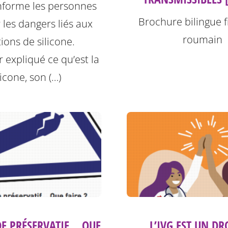
informe les personnes
Brochure bilingue f
r les dangers liés aux
roumain
tions de silicone.
r expliqué ce qu’est la
licone, son (…)
DE PRÉSERVATIF… QUE
L’IVG EST UN DR