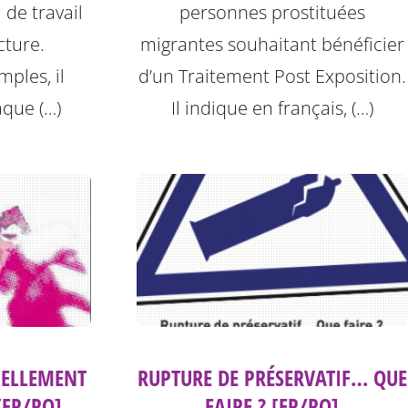
 de travail
personnes prostituées
cture.
migrantes souhaitant bénéficier
ples, il
d’un Traitement Post Exposition.
aque (…)
Il indique en français, (…)
UELLEMENT
RUPTURE DE PRÉSERVATIF… QUE
[FR/RO]
FAIRE ? [FR/RO]