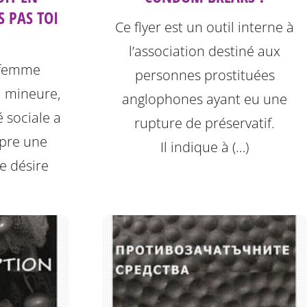
S PAS TOI
Ce flyer est un outil interne à
l’association destiné aux
 femme
personnes prostituées
 mineure,
anglophones ayant eu une
 sociale a
rupture de préservatif.
mpre une
Il indique à (…)
e désire