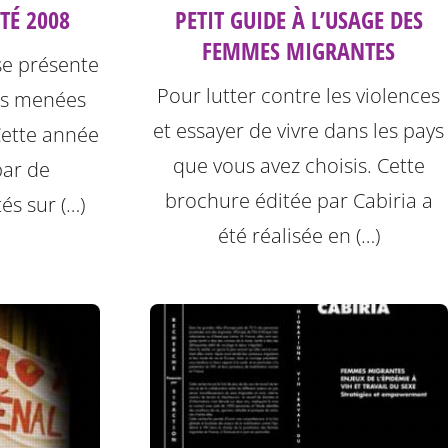
PETIT GUIDE À L’USAGE DES
TÉ 2008
FEMMES MIGRANTES
se présente
Pour lutter contre les violences
ons menées
et essayer de vivre dans les pays
Cette année
que vous avez choisis. Cette
par de
brochure éditée par Cabiria a
és sur (…)
été réalisée en (…)