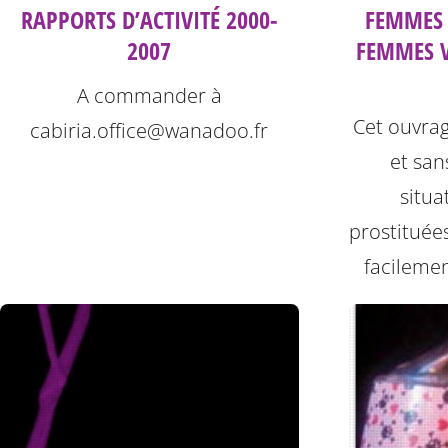
FEMMES 
RAPPORTS D’ACTIVITÉ 2000-
FEMMES V
2007
A commander à
Cet ouvrag
cabiria.office@wanadoo.fr
et san
situ
prostituée
facilemen