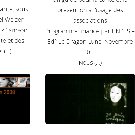
parité, sous
prévention à l’usage des
el Welzer-
associations
tz Samson.
Programme financé par l’INPES –
té et des
Ed° Le Dragon Lune, Novembre
s (…)
05
Nous (…)