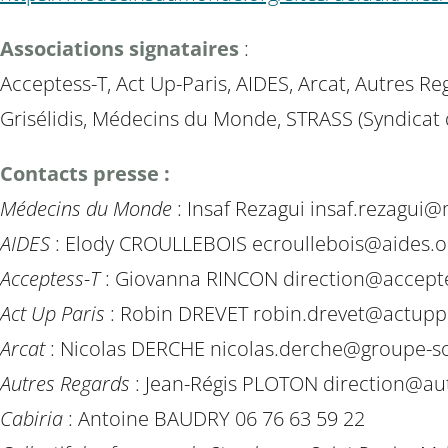
Associations signataires
:
Acceptess-T, Act Up-Paris, AIDES, Arcat, Autres R
Grisélidis, Médecins du Monde, STRASS (Syndicat d
Contacts presse :
Médecins du Monde
: Insaf Rezagui insaf.rezagu
AIDES
: Elody CROULLEBOIS ecroullebois@aides.or
Acceptess-T
: Giovanna RINCON direction@accept
Act Up Paris
: Robin DREVET robin.drevet@actuppa
Arcat
: Nicolas DERCHE nicolas.derche@groupe-so
Autres Regards
: Jean-Régis PLOTON direction@autr
Cabiria
: Antoine BAUDRY 06 76 63 59 22