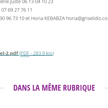
lène Juste 06 13 04 10 23
 07 69 27 76 11
6 30 96 73 10 et Horia KEBABZA horia@griselidis.c
el-2.pdf
(
PDF
-
283.9 kio
)
DANS LA MÊME RUBRIQUE