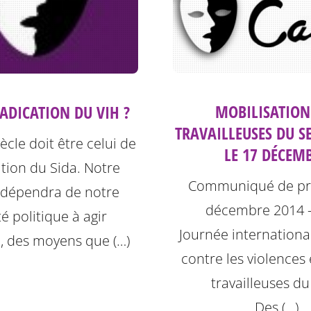
MOBILISATION
RADICATION DU VIH ?
TRAVAILLEUSES DU S
iècle doit être celui de
LE 17 DÉCEM
ation du Sida. Notre
Communiqué de pre
e dépendra de notre
décembre 2014 
é politique à agir
Journée international
, des moyens que (…)
contre les violences 
travailleuses du
Des (…)