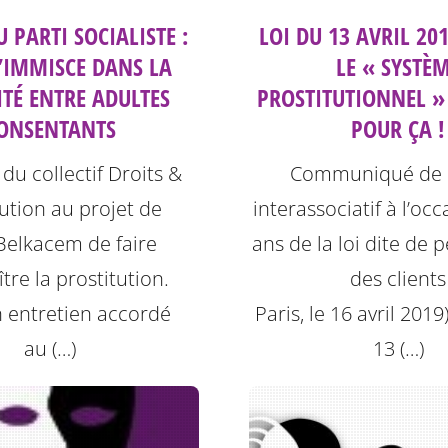
U PARTI SOCIALISTE :
LOI DU 13 AVRIL 20
S’IMMISCE DANS LA
LE « SYSTÈ
ITÉ ENTRE ADULTES
PROSTITUTIONNEL » 
ONSENTANTS
POUR ÇA !
du collectif Droits &
Communiqué de 
tution au projet de
interassociatif à l’oc
elkacem de faire
ans de la loi dite de 
tre la prostitution.
des clients
 entretien accordé
Paris, le 16 avril 2019)
au (…)
13 (…)