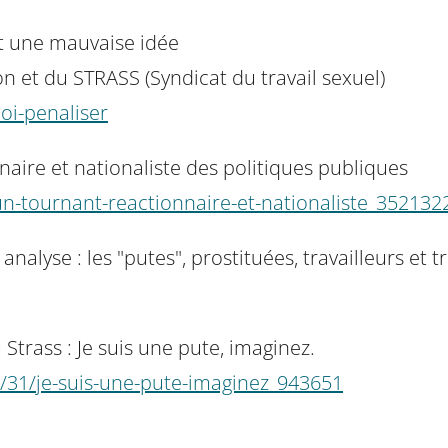
est une mauvaise idée
on et du STRASS (Syndicat du travail sexuel)
uoi-penaliser
aire et nationaliste des politiques publiques
un-tournant-reactionnaire-et-nationaliste_35213
alyse : les "putes", prostituées, travailleurs et t
Strass : Je suis une pute, imaginez.
0/31/je-suis-une-pute-imaginez_943651