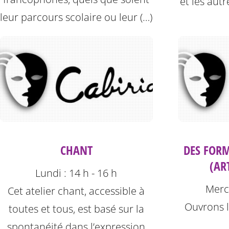
et les autr
leur parcours scolaire ou leur (…)
CHANT
DES FORM
(AR
Lundi : 14 h - 16 h
Mercr
Cet atelier chant, accessible à
Ouvrons l
toutes et tous, est basé sur la
spontanéité dans l’expression