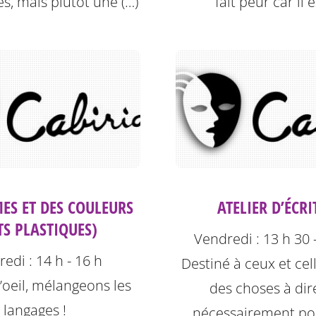
es, mais plutôt une (…)
fait peur car il e
ES ET DES COULEURS
ATELIER D’ÉCR
TS PLASTIQUES)
Vendredi : 13 h 30 
edi : 14 h - 16 h
Destiné à ceux et cel
’oeil, mélangeons les
des choses à dir
langages !
nécessairement pou