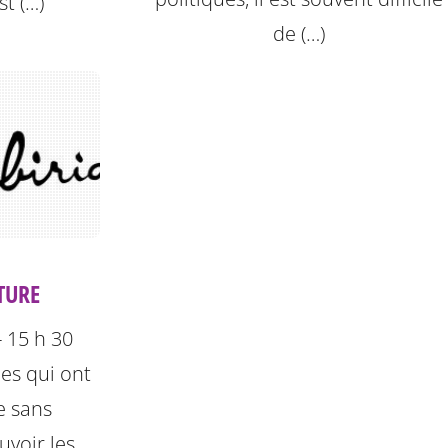
st (…)
de (…)
ITURE
- 15 h 30
les qui ont
e sans
voir les