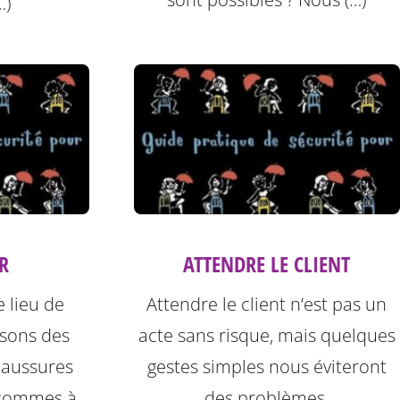
…)
R
ATTENDRE LE CLIENT
e lieu de
Attendre le client n’est pas un
ssons des
acte sans risque, mais quelques
haussures
gestes simples nous éviteront
 sommes à
des problèmes.