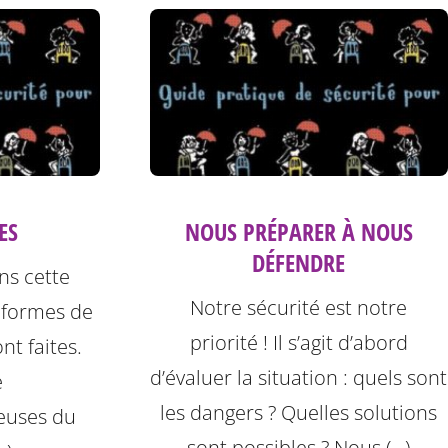
ES
NOUS PRÉPARER À NOUS
DÉFENDRE
ns cette
Notre sécurité est notre
 formes de
priorité ! Il s’agit d’abord
nt faites.
d’évaluer la situation : quels sont
e
les dangers ? Quelles solutions
leuses du
sont possibles ? Nous (…)