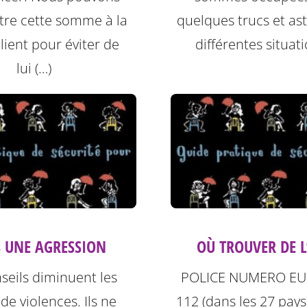
tre cette somme à la
quelques trucs et as
lient pour éviter de
différentes situati
lui (…)
 UNE AGRESSION
OÙ TROUVER DE L
seils diminuent les
POLICE NUMERO EU
de violences. Ils ne
112 (dans les 27 pa