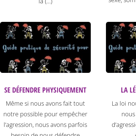
la (…)
SE DÉFENDRE PHYSIQUEMENT
LA L
Même si nous avons fait tout
La loi n
notre possible pour empêcher
nous
l’agression, nous avons parfois
d’agress
besoin de nous défendre