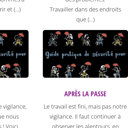
ir et (…)
Travailler dans des endroits
que (…)
APRÈS LA PASSE
 vigilance,
Le travail est fini, mais pas notre
ue nous
vigilance. Il faut continuer à
! Voici
observer les alentours, en