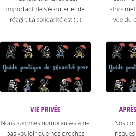
important de s’écouter et de
alors met
réagir. La solidarité est (…)
vue du c
VIE PRIVÉE
APRÈS
Nous sommes nombreuses à ne
Nos con
pas vouloir que nos proches
risques 