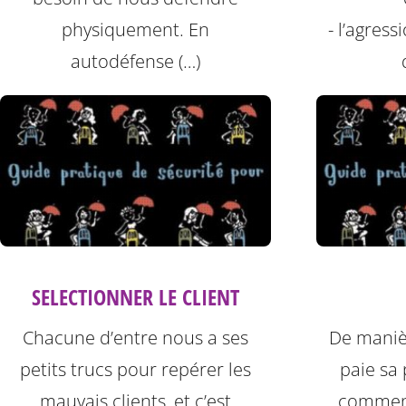
physiquement. En
- l’agress
autodéfense (…)
SELECTIONNER LE CLIENT
Chacune d’entre nous a ses
De manièr
petits trucs pour repérer les
paie sa 
mauvais clients, et c’est
commen