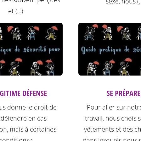
sexe, nous (
et (…)
ÉGITIME DÉFENSE
SE PRÉPARE
ous donne le droit de
Pour aller sur notr
 défendre en cas
travail, nous choisi
ion, mais à certaines
vêtements et des c
conditions :
dans lesquels nous