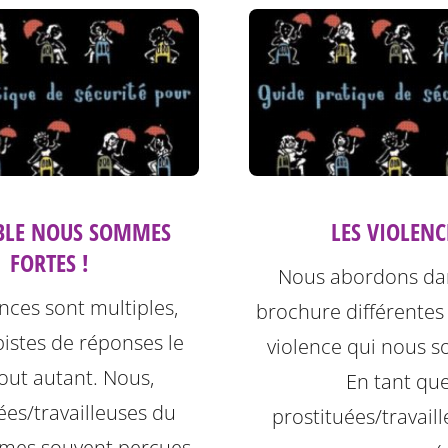
BLE NOUS SOMMES
LES VIOLENC
FORTES !
Nous abordons da
ences sont multiples,
brochure différentes
pistes de réponses le
violence qui nous so
out autant. Nous,
En tant qu
ées/travailleuses du
prostituées/travail
mes souvent perçues