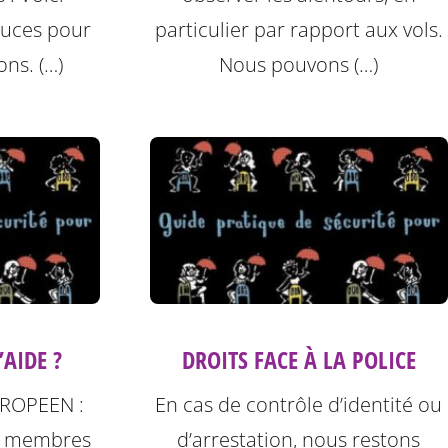
tuces pour
particulier par rapport aux vols.
ons. (…)
Nous pouvons (…)
’AIDE ?
DROITS FACE À LA POLICE
ROPEEN :
En cas de contrôle d’identité ou
ys membres
d’arrestation, nous restons