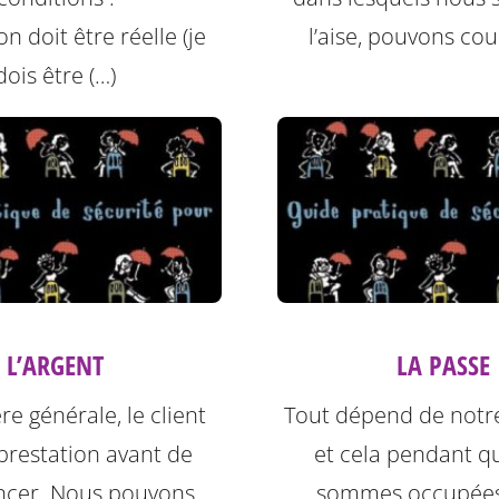
ion doit être réelle (je
l’aise, pouvons cour
dois être (…)
L’ARGENT
LA PASSE
e générale, le client
Tout dépend de notre
prestation avant de
et cela pendant q
cer. Nous pouvons
sommes occupées 