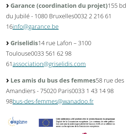
Garance (coordination du projet)
155 bd
du Jubilé - 1080 Bruxelles
0032 2 216 61
16
info@garance.be
Griselidis
14 rue Lafon – 3100
Toulouse
0033 561 62 98
61
association@griselidis.com
Les amis du bus des femmes
58 rue des
Amandiers - 75020 Paris
0033 1 43 14 98
98
bus-des-femmes@wanadoo.fr