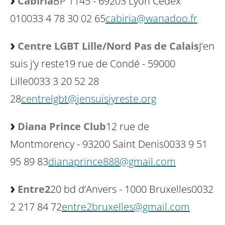
Cabiria
BP 1145 - 69203 Lyon Cedex
01
0033 4 78 30 02 65
cabiria@wanadoo.fr
Centre LGBT Lille/Nord Pas de Calais
J’en
suis j’y reste
19 rue de Condé - 59000
Lille
0033 3 20 52 28
28
centrelgbt@jensuisjyreste.org
Diana Prince Club
12 rue de
Montmorency - 93200 Saint Denis
0033 9 51
95 89 83
dianaprince888@gmail.com
Entre2
20 bd d’Anvers - 1000 Bruxelles
0032
2 217 84 72
entre2bruxelles@gmail.com