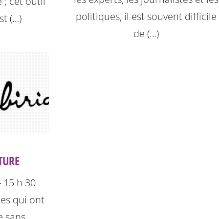
 ; cet outil
politiques, il est souvent difficile
st (…)
de (…)
ITURE
- 15 h 30
les qui ont
e sans