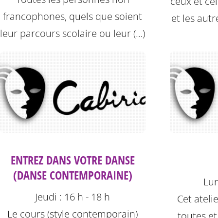
ceux et cel
francophones, quels que soient
et les autr
leur parcours scolaire ou leur (…)
ENTREZ DANS VOTRE DANSE
(DANSE CONTEMPORAINE)
Lun
Jeudi : 16 h - 18 h
Cet ateli
Le cours (style contemporain)
toutes et