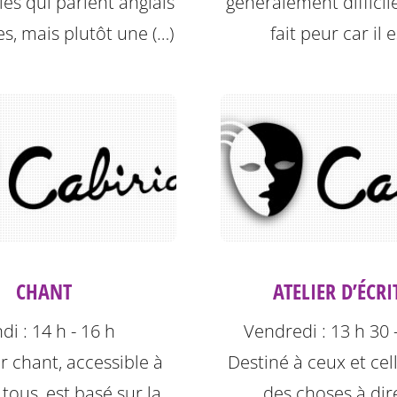
les qui parlent anglais
généralement difficile
es, mais plutôt une (…)
fait peur car il e
CHANT
ATELIER D’ÉCR
di : 14 h - 16 h
Vendredi : 13 h 30 
er chant, accessible à
Destiné à ceux et cel
 tous, est basé sur la
des choses à dir