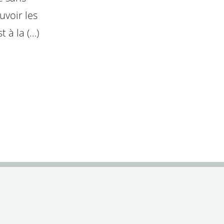
voir les
t à la (…)