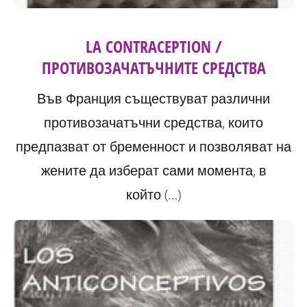
LA CONTRACEPTION /
ПРОТИВОЗАЧАТЪЧНИТЕ СРЕДСТВА
Във Франция съществуват различни
противозачатъчни средства, които
предпазват от бременност и позволяват на
жените да изберат сами момента, в
който (…)