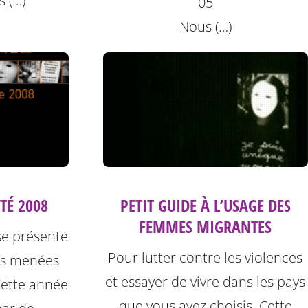
s (…)
05
Nous (…)
PETIT GUIDE À L’USAGE DES
TÉ 2008
FEMMES MIGRANTES
se présente
Pour lutter contre les violences
ons menées
et essayer de vivre dans les pays
Cette année
que vous avez choisis. Cette