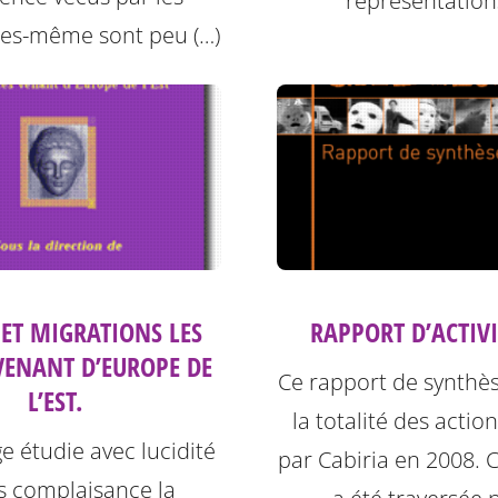
représentation
les-même sont peu (…)
ET MIGRATIONS LES
RAPPORT D’ACTIVI
ENANT D’EUROPE DE
Ce rapport de synthè
L’EST.
la totalité des acti
e étudie avec lucidité
par Cabiria en 2008. 
s complaisance la