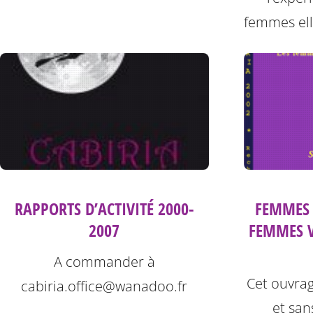
femmes el
FEMMES 
RAPPORTS D’ACTIVITÉ 2000-
FEMMES V
2007
A commander à
Cet ouvrag
cabiria.office@wanadoo.fr
et san