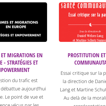
ET MIGRATIONS EN
PROSTITUTION ET
 - STRATÉGIES ET
COMMUNAUTA
MPOWERMENT
Essai critique sur la 
stion du trafic est
la direction de Dani
 débattue aujourd’hui
Lang et Martine Schu
. Le point de vue et
Au delà de la morali
ience vécus par les