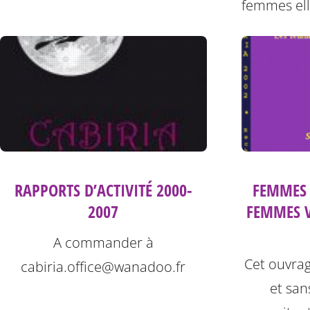
femmes el
FEMMES 
RAPPORTS D’ACTIVITÉ 2000-
FEMMES V
2007
A commander à
Cet ouvrag
cabiria.office@wanadoo.fr
et san