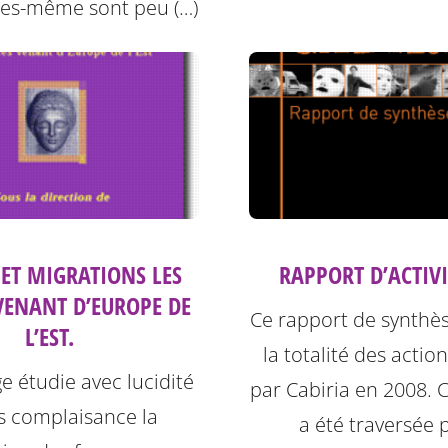
les-même sont peu (…)
ET MIGRATIONS LES
RAPPORT D’ACTIVI
ENANT D’EUROPE DE
Ce rapport de synthè
L’EST.
la totalité des acti
e étudie avec lucidité
par Cabiria en 2008. 
s complaisance la
a été traversée 