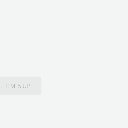
n:
HTML5 UP