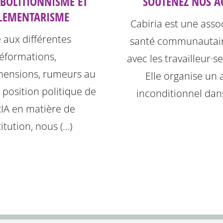
ABOLITIONNISME ET
SOUTENEZ NOS A
LEMENTARISME
Cabiria est une asso
e aux différentes
santé communautair
éformations,
avec les travailleur·s
ensions, rumeurs au
Elle organise un 
a position politique de
inconditionnel dan
IA en matière de
itution, nous (…)