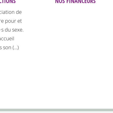
CTIONS
NOS FINANCEURS
ciation de
e pour et
e·s du sexe.
accueil
s son (…)