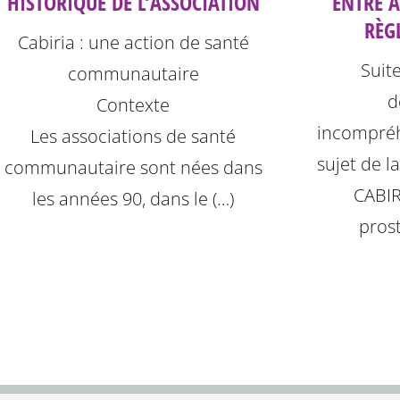
HISTORIQUE DE L’ASSOCIATION
ENTRE 
RÈG
Cabiria : une action de santé
Suit
communautaire
d
Contexte
incompréh
Les associations de santé
sujet de l
communautaire sont nées dans
CABIR
les années 90, dans le (…)
prost